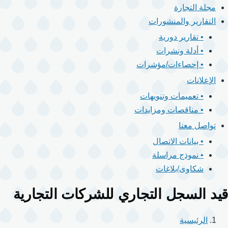
مجلة التجارة
التقارير والمنشورات
• تقارير دورية
• أدلة ونشرات
• إحصاءات/مؤشرات
الإعلانات
• تعميمات وتنويهات
• مناقصات ومزايدات
تواصل معنا
• بيانات الاتصال
• نموذج مراسلة
شكاوى/بلاغات
قيد السجل التجاري للشركات التجارية
الرئيسية