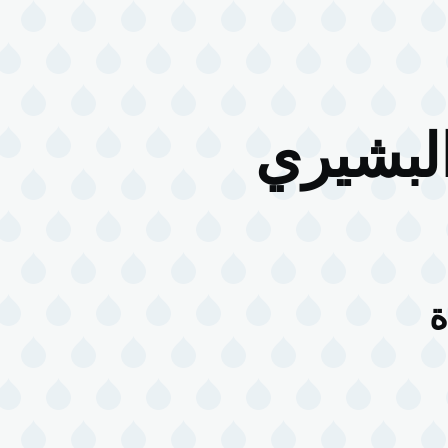
البشيري
ة