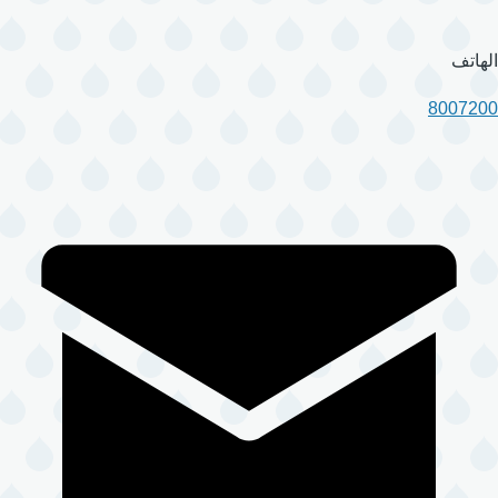
الهاتف
8007200