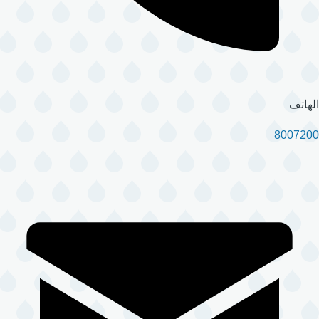
الهاتف
8007200