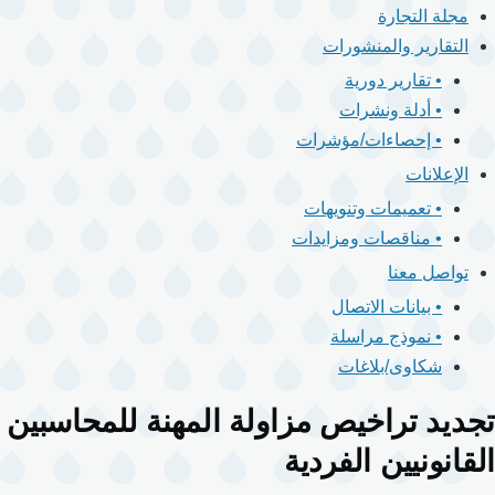
مجلة التجارة
التقارير والمنشورات
• تقارير دورية
• أدلة ونشرات
• إحصاءات/مؤشرات
الإعلانات
• تعميمات وتنويهات
• مناقصات ومزايدات
تواصل معنا
• بيانات الاتصال
• نموذج مراسلة
شكاوى/بلاغات
تجديد تراخيص مزاولة المهنة للمحاسبين
القانونيين الفردية