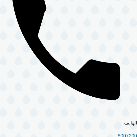
الهاتف
8007200