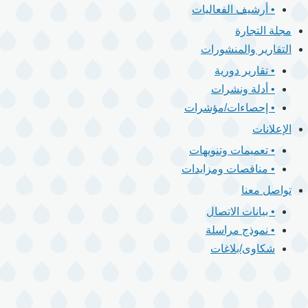
• أرشيف الفعاليات
مجلة التجارة
التقارير والمنشورات
• تقارير دورية
• أدلة ونشرات
• إحصاءات/مؤشرات
الإعلانات
• تعميمات وتنويهات
• مناقصات ومزايدات
تواصل معنا
• بيانات الاتصال
• نموذج مراسلة
شكاوى/بلاغات