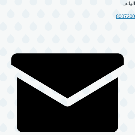
الهاتف
8007200