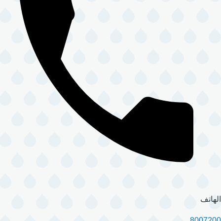
الهاتف
8007200