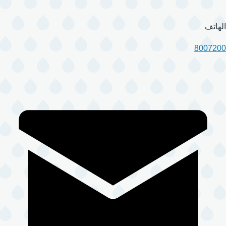
الهاتف
8007200